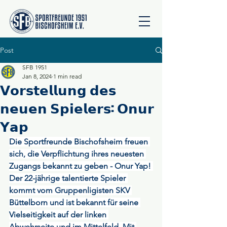
Post
SFB 1951
Jan 8, 2024
1 min read
𝗩𝗼𝗿𝘀𝘁𝗲𝗹𝗹𝘂𝗻𝗴 𝗱𝗲𝘀
𝗻𝗲𝘂𝗲𝗻 𝗦𝗽𝗶𝗲𝗹𝗲𝗿𝘀: 𝗢𝗻𝘂𝗿
𝗬𝗮𝗽
Die Sportfreunde Bischofsheim freuen 
sich, die Verpflichtung ihres neuesten 
Zugangs bekannt zu geben - Onur Yap! 
Der 22-jährige talentierte Spieler 
kommt vom Gruppenligisten SKV 
Büttelborn und ist bekannt für seine 
Vielseitigkeit auf der linken 
Abwehrseite und im Mittelfeld. Mit 