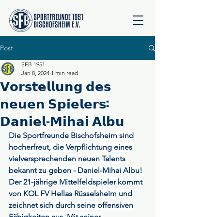
Post
SFB 1951
Jan 8, 2024
1 min read
𝗩𝗼𝗿𝘀𝘁𝗲𝗹𝗹𝘂𝗻𝗴 𝗱𝗲𝘀
𝗻𝗲𝘂𝗲𝗻 𝗦𝗽𝗶𝗲𝗹𝗲𝗿𝘀:
𝗗𝗮𝗻𝗶𝗲𝗹-𝗠𝗶𝗵𝗮𝗶 𝗔𝗹𝗯𝘂
Die Sportfreunde Bischofsheim sind 
hocherfreut, die Verpflichtung eines 
vielversprechenden neuen Talents 
bekannt zu geben - Daniel-Mihai Albu! 
Der 21-jährige Mittelfeldspieler kommt 
von KOL FV Hellas Rüsselsheim und 
zeichnet sich durch seine offensiven 
Fähigkeiten aus. Mit seiner 